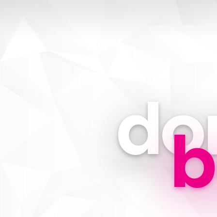
don
b