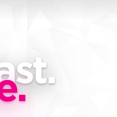
ast.
e.