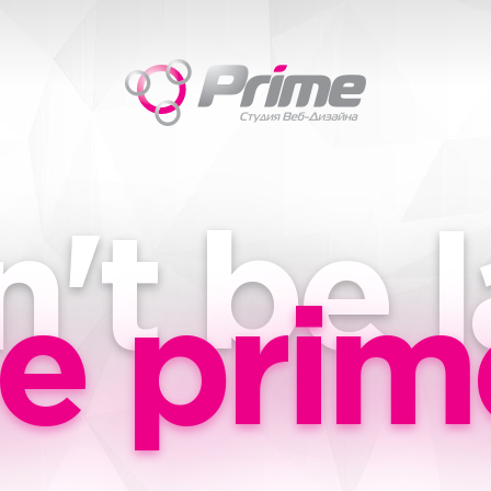
't be l
e prim